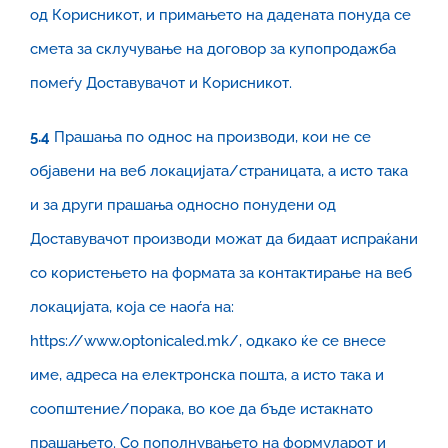
од Корисникот, и примањето на дадената понуда се
смета за склучување на договор за купопродажба
помеѓу Доставувачот и Корисникот.
5.4
Прашања по однос на производи, кои не се
објавени на веб локацијата/страницата, а исто така
и за други прашања односно понудени од
Доставувачот производи можат да бидаат испраќани
со користењето на формата за контактирање на веб
локацијата, која се наоѓа на:
https://www.optonicaled.mk/, одкако ќе се внесе
име, адреса на електронска пошта, а исто така и
соопштение/порака, во кое да бъде истакнато
прашањето. Со пополнувањето на формуларот и