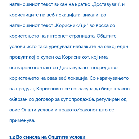
натамошниот текст викан на кратко „Доставувач“, и
корисниците на веб локацијата, викани во
натамошниот текст „Корисник/ци“ во врска со
користењето на интернет страницата. Обштите
услови исто така уредуваат набавките на секој еден
продукт кој е купен од Корисникот, кој има
остварено контакт со Доставувачот посредство
користењето на оваа веб локација. Со нарачувањето
на продукт, Корисникот се согласува да биде правно
обврзан со договор за купопродажба, регулиран од
овие Општи услови и правото/законот што се
применува.
1.2
В
о смисла на Општите услови: