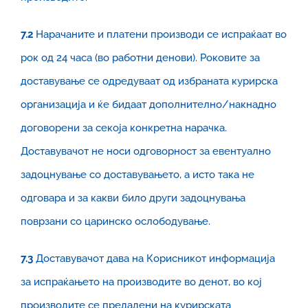
7.2
Нарачаните и платени производи се испраќаат во
рок од 24 часа (во работни денови). Роковите за
доставување се одредуваат од избраната курирска
организација и ќе бидаат дополнително/накнадно
договорени за секоја конкретна нарачка.
Доставувачот не носи одговорност за евентуално
задоцнување со доставувањето, а исто така не
одговара и за какви било други задоцнувања
поврзани со царинско ослободување.
7.3
Доставувачот дава на Корисникот информација
за испраќањето на производите во денот, во кој
производите се предадени на курирската