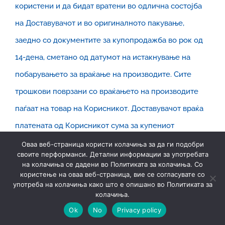
користени и да бидат вратени во одлична состојба
на Доставувачот и во оригиналното пакување,
заедно со документите за купопродажба во рок од
14-дена, сметано од датумот на истакнување на
побарувањето за враќање на производите. Сите
трошкови поврзани со враќањето на производите
паѓаат на товар на Корисникот. Доставувачот враќа
платената од Корисникот сума за купениот
производ во рок од 14-дена сметано од датумот, на
Оваа веб-страница користи колачиња за да ги подобри
своите перформанси. Детални информации за употребата
кој е бил известен за решението на Корисникот да
на колачиња се дадени во Политиката за колачиња. Со
користење на оваа веб-страница, вие се согласувате со
ги врати купените производи.
употреба на колачиња како што е опишано во Политиката за
колачиња.
XII
. ВОНРЕДНИ ОКОЛНОСТИ
Ok
No
Privacy policy