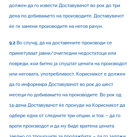
должен да го извести Доставувачот во рок до три
дена по добивањето на производите. Доставувачот
ќе ги замени производите на негов рачун.
9.2
Во случај, да на доставените производи се
приметуваат јавни/очигледни недостатоци или
повреди, кои битно ја спуштат цената на производот
или неговата, употребливост, Корисникот е должен
да го информира Доставувачот во рок до шест
месеци по добивањето на производите. Во рок од
14-дена Доставувачот ќе пронуди на Корисникот да
одбере една от следните три опции, и тоа: – да го
врати производот и да му биде вратена цената
заедно со трошоците за продажбата; – да го задржи