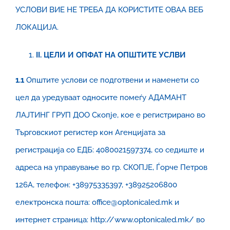
УСЛОВИ ВИЕ НЕ ТРЕБА ДА КОРИСТИТЕ ОВАА ВЕБ
ЛОКАЦИЈА.
II
.
ЦЕЛИ И ОПФАТ НА ОПШТИТЕ УСЛВИ
1.1
Општите услови се подготвени и наменети со
цел да уредуваат односите помеѓу АДАМАНТ
ЛАЈТИНГ ГРУП ДОО Скопје, кое е регистрирано во
Търговскиот регистер кон Агенцијата за
регистрација со ЕДБ: 4080021597374, со седиште и
адреса на управување во гр. СКОПЈЕ, Ѓорче Петров
126А, телефон: +38975335397, +38925206800
електронска пошта: office@optonicaled.mk и
интернет страница: http://www.optonicaled.mk/ во