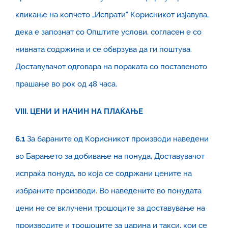
кликање на копчето „Испрати“ Корисникот изјавува,
дека е запознат со Општите услови, согласен е со
нивната содржина и се обврзува да ги поштува.
Доставувачот одговара на пораката со поставеното
прашање во рок од 48 часа.
VIII
. ЦЕНИ И НАЧИН НА ПЛАЌАЊЕ
6.
1
За бараните од Корисникот производи наведени
во Барањето за добивање на понуда, Доставувачот
испраќа понуда, во која се содржани цените на
избраните производи. Во наведените во понудата
цени не се вклучени трошоците за доставување на
производите и трошоците за царина и такси, кои се