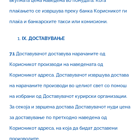
вкупната цена наведена во понудата. Кога
плаќањето се извршува преку банка Корисникот ги
плаќа и банкарските такси или комисиони.
IX
. ДОСТАВУВАЊЕ
7.1
Доставувачот доставува нарачаните од
Корисникот производи на наведената од
Корисникот адреса. Доставувачот извршува достава
на нарачаните производи во целиот свет со помош
на избрани од Доставувачот курирски организации.
За секоја и звршена достава Доставувачот нуди цена
за доставување по претходно наведена од
Корисникот адреса, на која да бидат доставени
производите.