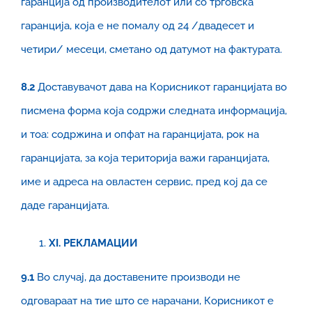
гаранција од производителот или со трговска
гаранција, која е не помалу од 24 /двадесет и
четири/ месеци, сметано од датумот на фактурата.
8.2
Доставувачот дава на Корисникот гаранцијата во
писмена форма која содржи следната информација,
и тоа: содржина и опфат на гаранцијата, рок на
гаранцијата, за која територија важи гаранцијата,
име и адреса на овластен сервис, пред кој да се
даде гаранцијата.
XI
. РЕКЛАМАЦИИ
9.1
Во случај, да доставените производи не
одговараат на тие што се нарачани, Корисникот е