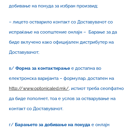
добивање на понуда за избран произвид;
– лицето остварило контакт со Доставувачот со
испраќање на соопштение онлајн – Барање за да
биде вклучено како официјален дистрибутер на
Доставувачот;
в/
Форма за контактирање
е достапна во
електронска варијанта – формулар, достапен на
http://www.optonicaled.mk/
, истиот треба сеопфатно
да биде пополнет, тоа е услов за остварување на
контакт со Доставувачот.
г/
Барањето за добивање на понуда
е онлајн