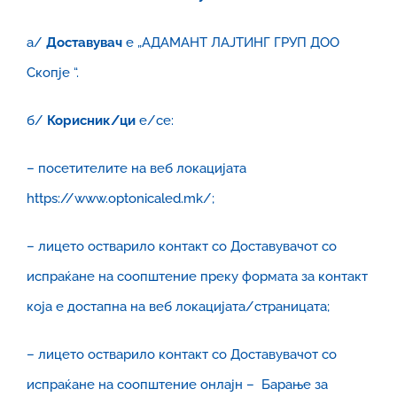
а/
Доставувач
е „АДАМАНТ ЛАЈТИНГ ГРУП ДОО
Скопје “.
б/
Корисник/ци
е/се:
– посетителите на веб локацијата
https://www.optonicaled.mk/;
– лицето остварило контакт со Доставувачот со
испраќане на соопштение преку формата за контакт
која е достапна на веб локацијата/страницата;
– лицето остварило контакт со Доставувачот со
испраќане на соопштение онлајн – Барање за