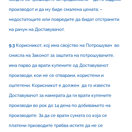
производот и да му биде смалена цената; –
недостатоците или повредите да бидат отстранети
на рачун на Доставувачот.
9.3
Корисникот, коj има својство на Потрошувач во
смисла на Законот за заштита на потрошувачите,
има парво да врати купените од Доставувачот
производи, кои не се отварани, користени и
оштетени. Корисникот е должен да го извести
Доставувачот за намерата да ги врати купените
производи во рок до 14 дена по добивањето на
производите. За да се врати сумата со која се
платени призводите трябва истите да не се