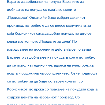
Барање за добивање на понуда. Барањето за
добивање на понуда се наоѓа во менито
„Производи“. Одкако ќе биде избран саканиот
производ, потребно е да се внесе количината, за
која Корисникот сака да добие понуда, по што се
клика врз копчрто „Прашајте за цена“. По
извршување на посочените дејствија се појавува
Барањето за добивање на понуда, в кое е потребно
да се пополнат едино име, адреса на електронска
пошта и содржина на соопштението. Овие податоци
се потребни за да биде остварен контакт со
Корисникот во врска со праќање на понудата која ја
содржи цената на избраниот производ. Со