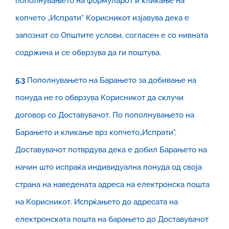
пополнувањето на формуларот и кликање на
копчето „Испрати“ Корисникот изјавува дека е
запознат со Општите услови, согласен е со нивната
содржина и се обврзува да ги поштува.
5.
3
Пополнувањето на Барањето за добивање на
понуда не го обврзува Корисникот да склучи
договор со Доставувачот. По пополнувањето на
Барањето и кликање врз копчето„Испрати“,
Доставувачот потврдува дека е добил Барањето на
начин што испраќа индивидуална понуда од своја
страна на наведената адреса на електронска пошта
на Корисникот. Испрќањето до адресата на
електронската пошта на барањето до Доставувачот