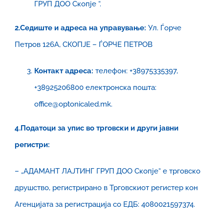
ГРУП ДОО Скопје “.
2.Седиште и адреса на управување:
Ул. Ѓорче
Петров 126А, СКОПЈЕ – ЃОРЧЕ ПЕТРОВ
Контакт адреса:
телефон: +38975335397,
+38925206800 електронска пошта:
office@optonicaled.mk.
4.Податоци за упис во трговски и други јавни
регистри:
– „АДАМАНТ ЛАЈТИНГ ГРУП ДОО Скопје“ е трговско
друшство, регистрирано в Трговскиот регистер кон
Агенцијата за регистрација со ЕДБ: 4080021597374.